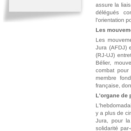
assure la liai
délégués co
l'orientation p
Les mouvemen
Les mouvement
Jura (AFDJ) e
(RJ-UJ) entre
Bélier, mouv
combat pour l
membre fonda
française, don
L'organe de 
L'hebdomada
y a plus de c
Jura, pour la
solidarité par