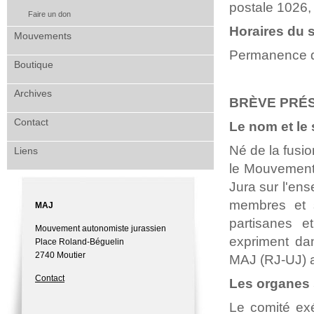
postale 1026,
Faire un don
Horaires du s
Mouvements
Permanence du
Boutique
Archives
BRÈVE PRÉ
Contact
Le nom et le 
Né de la fusi
Liens
le Mouvement 
Jura sur l'ens
membres et s
MAJ
partisanes e
Mouvement autonomiste jurassien
expriment dan
Place Roland-Béguelin
2740 Moutier
MAJ (RJ-UJ) a
Contact
Les organes 
Le comité exé