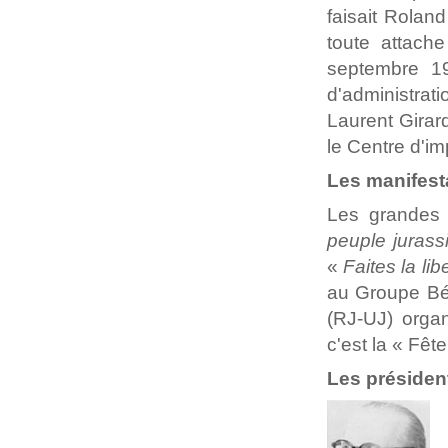
faisait Rolan
toute attach
septembre 19
d'administrati
Laurent Girard
le Centre d'i
Les manifest
Les grandes 
peuple jurass
«
Faites la lib
au Groupe Bél
(RJ-UJ) orga
c'est la « Fêt
Les présiden