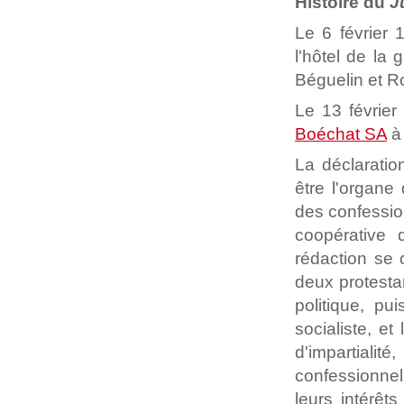
Histoire du
J
Le 6 février 
l'hôtel de la
Béguelin et R
Le 13 févrie
Boéchat SA
à 
La déclarati
être l'organe
des confession
coopérative 
rédaction se
deux protesta
politique, pu
socialiste, et
d'impartiali
confessionnel
leurs intérêts