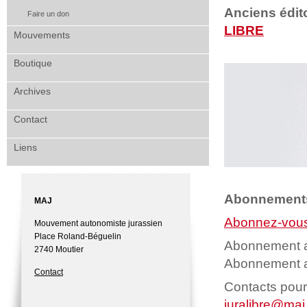
Anciens édit
Faire un don
LIBRE
Mouvements
Boutique
Archives
Contact
Liens
Abonnements 
MAJ
Abonnez-vous d
Mouvement autonomiste jurassien
Place Roland-Béguelin
Abonnement an
2740 Moutier
Abonnement an
Contact
Contacts pou
juralibre@maj